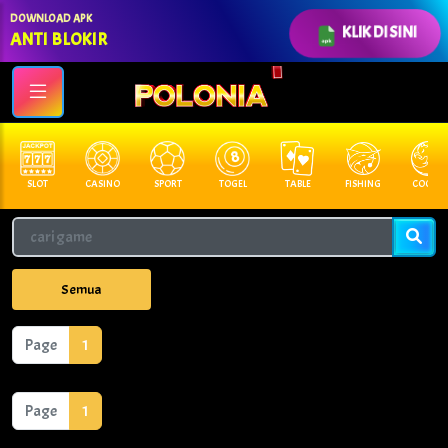
DOWNLOAD APK
KLIK DI SINI
ANTI BLOKIR
SLOT
CASINO
SPORT
TOGEL
TABLE
FISHING
COCK F.
Semua
Page
1
Page
1